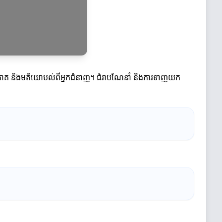
ំងការវិភាគ និងមតិយោបល់ពីអ្នកជំនាញ។ ជំរាបណែនាំ និងការទាញយក