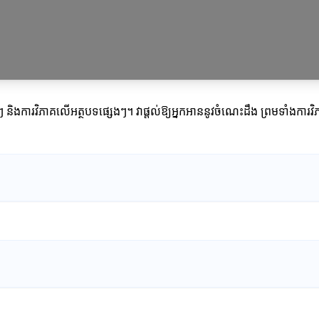
វថ្មីៗ និងការវិភាគលើអត្ថបទផ្សេងៗ។ វាផ្តល់ឱ្យអ្នកអាននូវចំណេះដឹង ព្រមទា