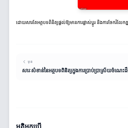
ដោយសារតែអត្ថបទពិនិត្យផ្តល់ឱ្យមានការផ្លាស់ប្តូរ និងការចែករំលែកគ្ន
មុន
សារៈសំខាន់នៃអត្ថបទពិនិត្យក្នុងការប្រាប់ប្រាស្រ័យចំណេះដ
មតិអ្នកប្រើ