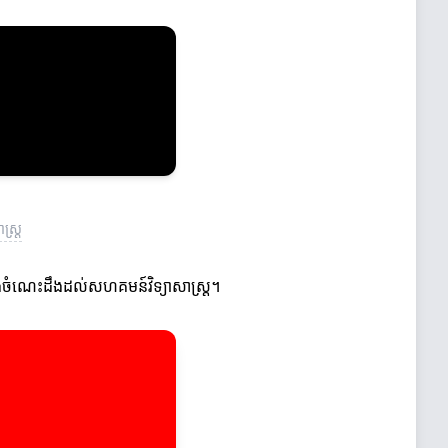
្ត្រ
និងចំណេះដឹងដល់សហគមន៍វិទ្យាសាស្ត្រ។