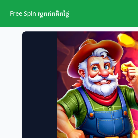
Free Spin ស្លតឥតគិតថ្លៃ