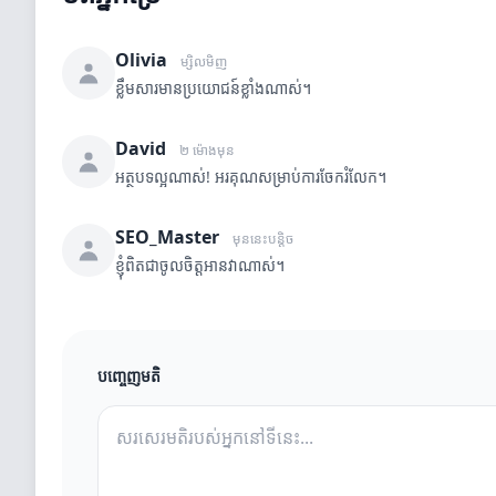
Olivia
ម្សិលមិញ
ខ្លឹមសារមានប្រយោជន៍ខ្លាំងណាស់។
David
២ ម៉ោងមុន
អត្ថបទល្អណាស់! អរគុណសម្រាប់ការចែករំលែក។
SEO_Master
មុននេះបន្តិច
ខ្ញុំពិតជាចូលចិត្តអានវាណាស់។
បញ្ចេញមតិ