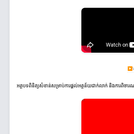
▶
អត្ថបទពិនិត្យសំខាន់សម្រាប់ការផ្តល់អត្ថន័យជាក់លាក់ និងការពិចា