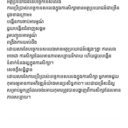
អត្ថប្រយោជន៍នៃបច្ចេកទេសលេង
ការប្រើប្រាស់បច្ចេកទេសលេងក្នុងការសិក្សាមានអត្ថប្រយោជន៍ជាច្រើន
ដូចខាងក្រោម៖
បង្កើនការចាប់អារម្មណ៍
ជួយបង្កើនជំនាញសង្គម
រួមបញ្ចូលអារម្មណ៍
ពង្រឹងការយល់ដឹង
ដោយសារតែបច្ចេកទេសលេងមានអត្ថប្រយោជន៍ផ្សេងៗគ្នា ការលេង
អាចជា ការសិក្សាដែលមានភាពសប្បាយរីករាយ ហើយជួយបង្កើន
ទំនាក់ទំនងល្អក្នុងការសិក្សា។
សេចក្តីសន្និដ្ឋាន
ដោយសារតែការប្រើប្រាស់បច្ចេកទេសលេងក្នុងការសិក្សា អ្នកអាចជួយ
កុមារ​ឲ្យមានការអភិវឌ្ឍន៍យ៉ាងមានប្រសិទ្ធភាព។ នេះជាជម្រើសដ៏ល្អ
សម្រាប់អ្នកគ្រូដែលចង់អោយកុមារត្រូវបានបង្ហាញពីការសិក្សាដែលមាន
ភាពសប្បាយ។