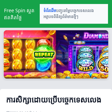
Free Spin ស្លត
ទំព័រដើម
បញ្ចុះតម្លៃ
បច្ចេកទេសលេង
ឥតគិតថ្លៃ
អត្ថបទពិនិត្យ
ព័ត៌មានថ្មីៗ
ការសិក្សាដោយប្រើបច្ចេកទេសលេង