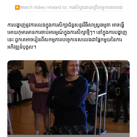
▶
Watch Video related to: ការសិក្សាដោយប្រើបច្ចេកទេសលេង
ការបង្ហាញនូវការលេងក្នុងការសិក្សាជំនួសនូវវិធីសាស្រ្តធម្មតា អាចធ្វើ
អោយកុមារមានការចាប់អារម្មណ៍ក្នុងការសិក្សាថ្មីៗ។ នៅក្នុងការបង្ហាញ
នេះ ពួកគេអាចរៀនពីសកម្មភាពបច្ចេកទេសលេងជាផ្នែកមួយនៃការ
អភិវឌ្ឍន៍បុគ្គល។