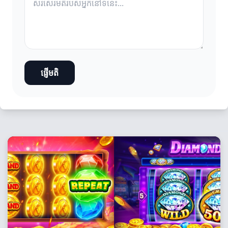
ផ្ញើមតិ