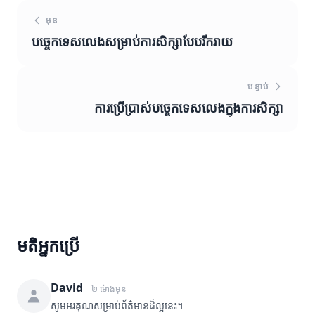
មុន
បច្ចេកទេសលេងសម្រាប់ការសិក្សាបែបរីករាយ
បន្ទាប់
ការប្រើប្រាស់បច្ចេកទេសលេងក្នុងការសិក្សា
មតិអ្នកប្រើ
David
២ ម៉ោងមុន
សូមអរគុណសម្រាប់ព័ត៌មានដ៏ល្អនេះ។