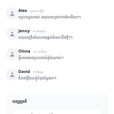
Alex
មុននេះបន្តិច
អត្ថបទល្អណាស់! អរគុណសម្រាប់ការចែករំលែក។
Jenny
២ ម៉ោងមុន
អរគុណច្រើនដែលបានផ្តល់ចំណេះដឹងថ្មីៗ។
Olivia
១០ នាទីមុន
ខ្លឹមសារមានប្រយោជន៍ខ្លាំងណាស់។
David
៣ ថ្ងៃមុន
ពិតជាអ្វីដែលខ្ញុំកំពុងស្វែងរក។
បញ្ចេញមតិ