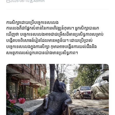
2026-06-10
Admin
ការសិក្សាដោយប្រើបច្ចេកទេសលេង
ការលេងគឺជាផ្នែកសំខាន់នៃការអភិវឌ្ឍន៍កុមារ។ អ្នកសិក្សាបានរក
ឃើញថា បច្ចេកទេសលេងអាចជាជម្រើសដ៏មានប្រសិទ្ធភាពសម្រាប់
បង្កើតបទពិសោធន៍រៀនដែលមានអត្ថន័យ។ ដោយប្រើប្រាស់
បច្ចេកទេសលេងក្នុងការសិក្សា កុមារ​អាចបង្កើនការយល់ដឹងនិង
សមត្ថភាពរបស់ពួកគេបានយ៉ាងមានប្រសិទ្ធភាព។