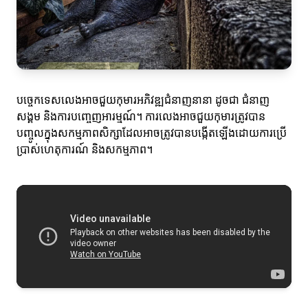
បច្ចេកទេសលេងអាចជួយកុមារអភិវឌ្ឍជំនាញនានា ដូចជា ជំនាញ
សង្គម និងការបញ្ចេញអារម្មណ៍។ ការលេងអាចជួយកុមារត្រូវបាន
បញ្ចូលក្នុងសកម្មភាពសិក្សាដែលអាចត្រូវបានបង្កើតឡើងដោយការប្រើ
ប្រាស់ហេតុការណ៍ និងសកម្មភាព។