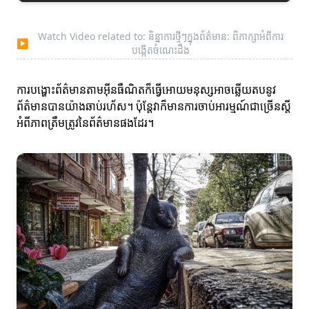
Watch Video related to: និន្នាការថ្មីៗក្នុងព័ត៌មាន: ពិភាក្សាអំពីការ
▶
បង្កើតចំណេះដឹង
ការបង្ហោះព័ត៌មានតាមអ៊ីនធឺណិតក៏ធ្វើអោយមនុស្សអាចឆ្លើយតបនូវ
ព័ត៌មានបានយ៉ាងឆាប់រហ័ស។ ប៉ុន្តែវាក៏មានការចាប់អារម្មណ៍ជាច្រើនស្តី
អំពីភាពត្រឹមត្រូវនៃព័ត៌មានផងដែរ។