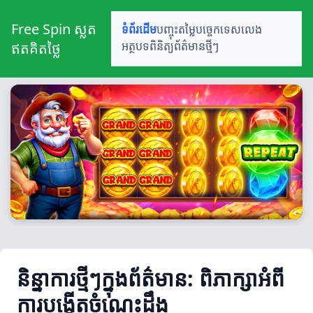
Free Spin ស្លត
ទំព័រដើម
បញ្ចុះតម្លៃ
បច្ចេកទេសលេង
ឥតគិតថ្លៃ
អត្ថបទពិនិត្យ
ព័ត៌មានថ្មីៗ
និន្នាការថ្មីៗក្នុងព័ត៌មាន: ពិភាក្សាអំពី
ការបង្កើតចំណេះដឹង