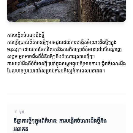
ការបង្កើតចំណេះដឹងថ្មី
ការប្រើប្រាស់ព័ត៌មានថ្មីៗអាចជួយដល់ការបង្កើតចំណេះដឹងថ្មីៗក្នុង
មនុស្ស។ ដោយការចែករំលែកនិងការពិភាក្សាព័ត៌មាននៅលើបណ្តាញ
សង្គម អ្នកអាចដឹងពីគំនិតថ្មីៗនិងដំណោះស្រាយថ្មីៗ។
ការយល់ដឹងពីព័ត៌មានថ្មីៗនៅក្នុងសង្គមជួយឱ្យមានការបង្កើតចំណេះដឹង
ដែលមានប្រយោជន៍សម្រាប់ការអភិវឌ្ឍន៍នាពេលអនាគត។
មុន
និន្នាការថ្មីៗក្នុងព័ត៌មាន: ការបង្កើតចំណេះដឹងថ្មីនិង
អនាគត