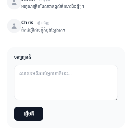
អរគុណច្រើនដែលបានផ្តល់ចំណេះដឹងថ្មីៗ។
Chris
ម្សិលមិញ
ពិតជាអ្វីដែលខ្ញុំកំពុងស្វែងរក។
បញ្ចេញមតិ
ផ្ញើមតិ