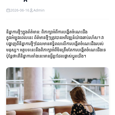
2026-06-16
Admin
និន្នាការថ្មីៗក្នុងព័ត៌មាន: ពិភាក្សាអំពីការបង្កើតចំណេះដឹង
ក្នុងអំឡុងពេលនេះ ព័ត៌មានថ្មីៗត្រូវបានអភិវឌ្ឍន៍យ៉ាងឆាប់រហ័ស។ វា
បង្ហាញពីនិន្នាការថ្មីៗដែលមានឥទ្ធិពលលើការបង្កើតចំណេះដឹងរបស់
មនុស្ស។ អត្ថបទនេះនឹងពិភាក្សាអំពីមិនត្រឹមតែការបង្កើតចំណេះដឹងទេ
ប៉ុន្តែថាតើនិន្នាការទាំងនេះមានអ្វីខ្លះដែលផ្លាស់ប្តូរយើង។