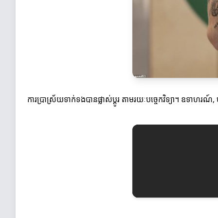
ការប្រាស្រ័យទាក់ទងបានផ្លាស់ប្តូរ តាមរយៈបច្ចេកវិទ្យា។ ឧទាហរណ៍