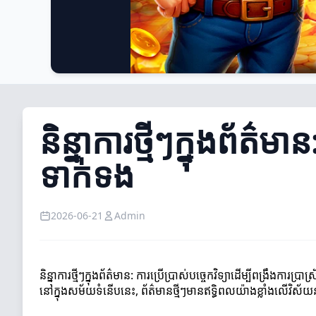
និន្នាការថ្មីៗក្នុងព័ត៌ម
ទាក់ទង
2026-06-21
Admin
និន្នាការថ្មីៗក្នុងព័ត៌មាន: ការប្រើប្រាស់បច្ចេកវិទ្យាដើម្បីពង្រឹងការប្រ
នៅក្នុងសម័យទំនើបនេះ, ព័ត៌មានថ្មីៗមានឥទ្ធិពលយ៉ាងខ្លាំងលើវិស័យនាន