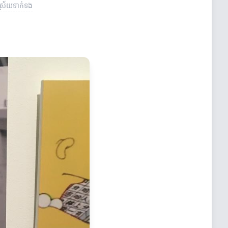
រាស្រ័យទាក់ទង