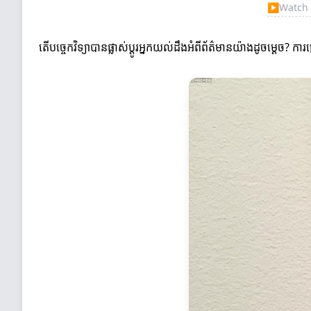
▶
Watch Vi
តើបច្ចេកវិទ្យាបានផ្លាស់ប្តូរអ្នកយល់ដឹងអំពីព័ត៌មានយ៉ាងដូចម្តេច? ការប្រ