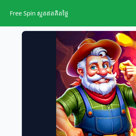
Free Spin ស្លតឥតគិតថ្លៃ