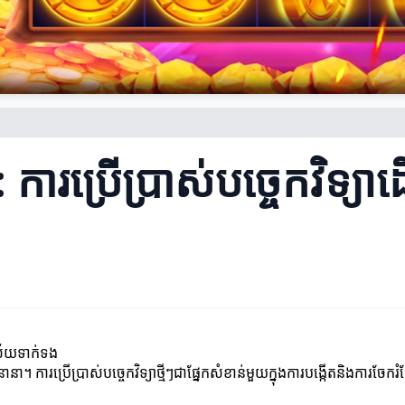
ាន: ការប្រើប្រាស់បច្ចេកវិទ្យ
ាស្រ័យទាក់ទង
ា។ ការប្រើប្រាស់បច្ចេកវិទ្យាថ្មីៗជាផ្នែកសំខាន់មួយក្នុងការបង្កើតនិងការចែក