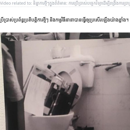
deo related to: និន្នាការថ្មីៗក្នុងព័ត៌មាន: ការប្រើប្រាស់បច្ចេកវិទ្យាដើម្បីពង្រឹងការប្
ើប្រាស់ប្រព័ន្ធប្រតិបត្តិការថ្មីៗ និងកម្មវិធីនានាបានធ្វើឲ្យប្រសើរឡើងយ៉ាងខ្លាំង។