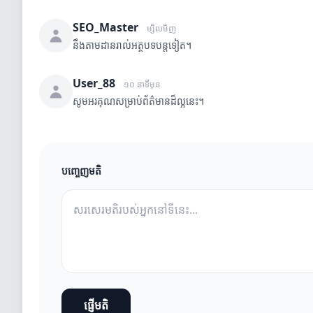
SEO_Master
ម្សិលមិញ
នឹងតាមដានរាល់អត្ថបទបន្តទៀត។
User_88
១០ នាទីមុន
សូមអរគុណសម្រាប់ព័ត៌មានដ៏ល្អនេះ។
បញ្ចេញមតិ
ផ្ញើមតិ