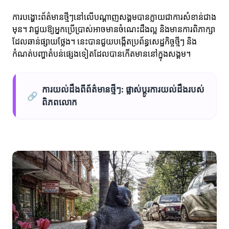
ការបង្ហោះព័ត៌មានថ្មីៗនៅលើបណ្តាញសង្គមបានក្លាយជាការសំខាន់ជាង
មុន។ វាជួយឱ្យអ្នកប្រើប្រាស់អាចមានចំណេះដឹងល្អ និងមានការពិភាក្សា
ដែលឆាន់ផ្សាយថ្លែង។ នេះបានជួយបង្កើតប្រព័ន្ធសេដ្ឋកិច្ចថ្មីៗ និង
កំណត់បញ្ហាតំបន់ផ្សេងទៀតដែលបានកើតមាននៅក្នុងសង្គម។
ការយល់ដឹងពីព័ត៌មានថ្មីៗ: ផ្លាស់ប្តូរការយល់ដឹងរបស់
🔗
ពិភពលោក