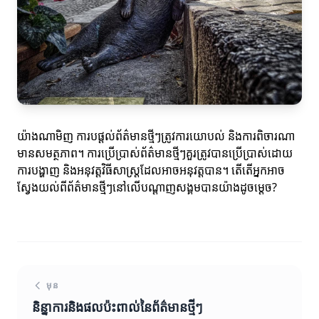
យ៉ាងណាមិញ ការបផ្តល់ព័ត៌មានថ្មីៗត្រូវការយោបល់ និងការពិចារណា
មានសមត្ថភាព។ ការប្រើប្រាស់ព័ត៌មានថ្មីៗគួរត្រូវបានប្រើប្រាស់ដោយ
ការបង្ហាញ និងអនុវត្តវិធីសាស្រ្តដែលអាចអនុវត្តបាន។ តើតើអ្នកអាច
ស្វែងយល់ពីព័ត៌មានថ្មីៗនៅលើបណ្តាញសង្គមបានយ៉ាងដូចម្តេច?
មុន
និន្នាការនិងផលប៉ះពាល់នៃព័ត៌មានថ្មីៗ