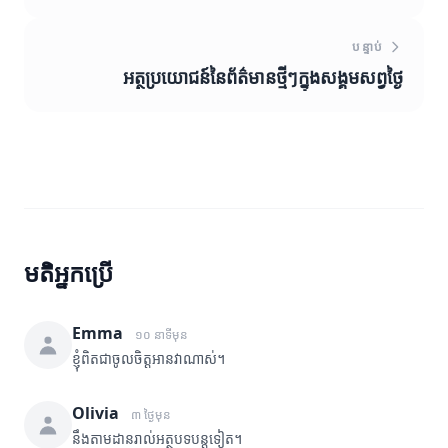
បន្ទាប់
អត្ថប្រយោជន៍នៃព័ត៌មានថ្មីៗក្នុងសង្គមសព្វថ្ងៃ
មតិអ្នកប្រើ
Emma
១០ នាទីមុន
ខ្ញុំពិតជាចូលចិត្តអានវាណាស់។
Olivia
៣ ថ្ងៃមុន
នឹងតាមដានរាល់អត្ថបទបន្តទៀត។