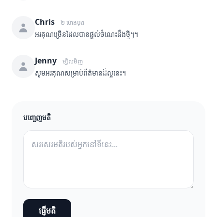
Chris
២ ម៉ោងមុន
អរគុណច្រើនដែលបានផ្តល់ចំណេះដឹងថ្មីៗ។
Jenny
ម្សិលមិញ
សូមអរគុណសម្រាប់ព័ត៌មានដ៏ល្អនេះ។
បញ្ចេញមតិ
ផ្ញើមតិ