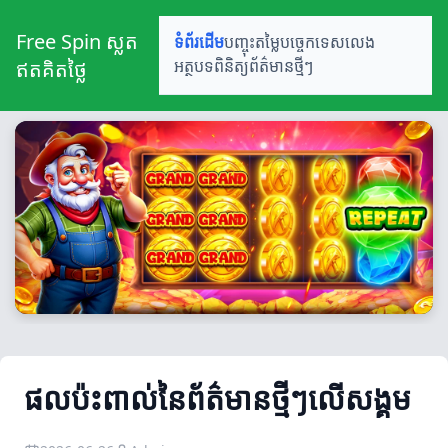
Free Spin ស្លត
ទំព័រដើម
បញ្ចុះតម្លៃ
បច្ចេកទេសលេង
ឥតគិតថ្លៃ
អត្ថបទពិនិត្យ
ព័ត៌មានថ្មីៗ
ផលប៉ះពាល់នៃព័ត៌មានថ្មីៗលើសង្គម