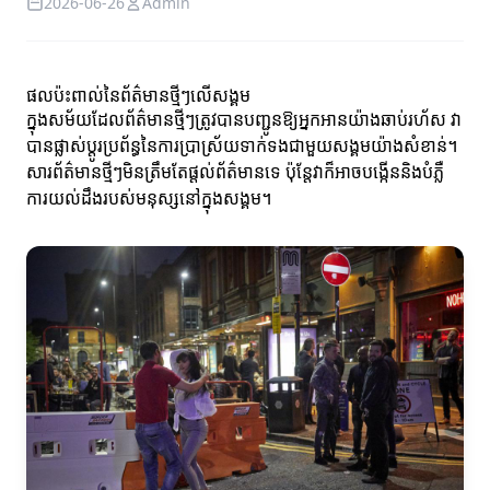
2026-06-26
Admin
ផលប៉ះពាល់នៃព័ត៌មានថ្មីៗលើសង្គម
ក្នុងសម័យដែលព័ត៌មានថ្មីៗត្រូវបានបញ្ជូនឱ្យអ្នកអានយ៉ាងឆាប់រហ័ស វា
បានផ្លាស់ប្តូរប្រព័ន្ធនៃការប្រាស្រ័យទាក់ទងជាមួយសង្គមយ៉ាងសំខាន់។
សារព័ត៌មានថ្មីៗមិនត្រឹមតែផ្តល់ព័ត៌មានទេ ប៉ុន្តែវាក៏អាចបង្កើននិងបំភ្លឺ
ការយល់ដឹងរបស់មនុស្សនៅក្នុងសង្គម។