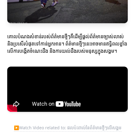
គោលបំណងសំខាន់របស់ព័ត៌មានថ្មីៗគឺដើម្បីផ្តល់ព័ត៌មានច្បាស់លាស់
និងប្រសើរបំផុតទៅកាន់អ្នកអាន។ ព័ត៌មានថ្មីៗនេះអាចមានឥទ្ធិពលខ្លាំង
លើការបង្កើតចំណេះដឹង និងការយល់ដឹងរបស់មនុស្សក្នុងសង្គម។
▶
Watch Video related to: ផលប៉ះពាល់នៃព័ត៌មានថ្មីៗលើសង្គម