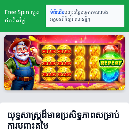
Free Spin ស្លត
ទំព័រដើម
បញ្ចុះតម្លៃ
បច្ចេកទេសលេង
ឥតគិតថ្លៃ
អត្ថបទពិនិត្យ
ព័ត៌មានថ្មីៗ
យុទ្ធសាស្ត្រដ៏មានប្រសិទ្ធភាពសម្រាប់
ការបញ្ចុះតម្លៃ