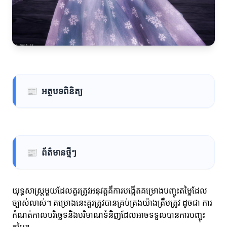
📰
អត្ថបទពិនិត្យ
📰
ព័ត៌មានថ្មីៗ
យុទ្ធសាស្ត្រមួយដែលគួរត្រូវអនុវត្តគឺការបង្កើតគម្រោងបញ្ចុះតម្លៃដែល
ច្បាស់លាស់។ គម្រោងនេះគួរត្រូវបានគ្រប់គ្រងយ៉ាងត្រឹមត្រូវ ដូចជា ការ
កំណត់កាលបរិច្ឆេទនិងបរិមាណទំនិញដែលអាចទទួលបានការបញ្ចុះ