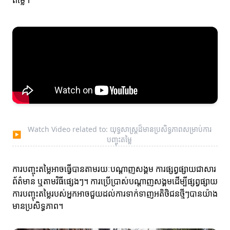
តម្លៃ។
Watch Video related to: យុទ្ធសាស្ត្រដ៏មានប្រសិទ្ធភាពសម្រាប់ការ
▶
បញ្ចុះតម្លៃ
ការបញ្ចុះតម្លៃអាចធ្វើបានតាមរយៈបណ្តាញសង្គម ការផ្សព្វផ្សាយជាសារ
ព័ត៌មាន ឬតាមវិធីផ្សេងៗ។ ការប្រើប្រាស់បណ្តាញសង្គមដើម្បីផ្សព្វផ្សាយ
ការបញ្ចុះតម្លៃរបស់អ្នកអាចជួយដល់ការទាក់ទាញអតិថិជនថ្មីៗបានយ៉ាង
មានប្រសិទ្ធភាព។