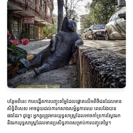
បន្ថែមពីនេះ ការបង្កើតការបញ្ចុះតម្លៃដែលផ្តោតលើអតិថិជនដែលមាន
សិទ្ធិពិសេស អាចជួយដល់ការកសាងសម្ព័ន្ធភាពរយៈពេលវែងបាន
ផងដែរ។ ដូច្នេះ អ្នកគួរត្រូវមានយុទ្ធសាស្ត្រដែលអាចគាំទ្រការស្វែងរក
និងរកយុទ្ធសាស្ត្រដែលមានប្រសិទ្ធភាពសម្រាប់ការបញ្ចុះតម្លៃ។