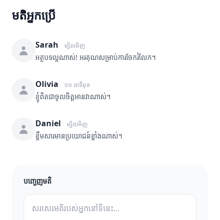
មតិអ្នកប្រើ
Sarah
ម្សិលមិញ
អត្ថបទល្អណាស់! អរគុណសម្រាប់ការចែករំលែក។
Olivia
១០ នាទីមុន
ខ្ញុំពិតជាចូលចិត្តអានវាណាស់។
Daniel
ម្សិលមិញ
ខ្លឹមសារមានប្រយោជន៍ខ្លាំងណាស់។
បញ្ចេញមតិ