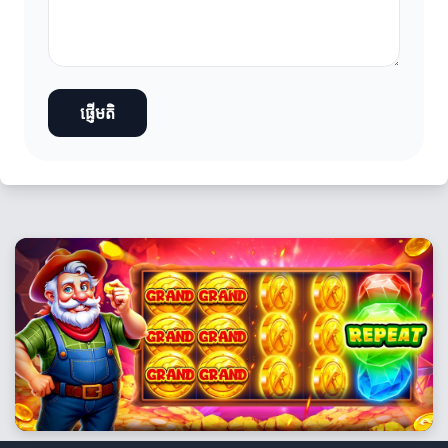
ផ្ញើមតិ