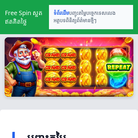
Free Spin ស្លត
ទំព័រដើម
បញ្ចុះតម្លៃ
បច្ចេកទេសលេង
ឥតគិតថ្លៃ
អត្ថបទពិនិត្យ
ព័ត៌មានថ្មីៗ
បញ្ចុះតម្លៃ