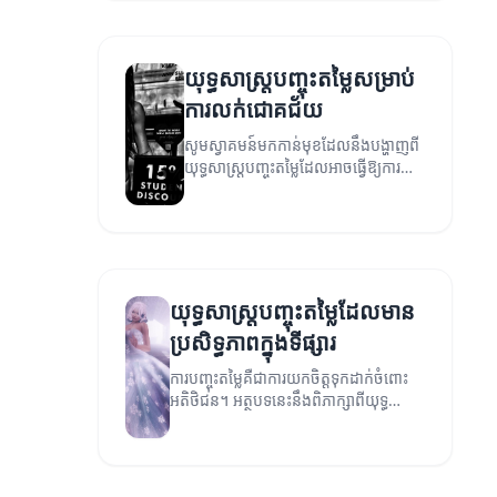
យុទ្ធសាស្ត្របញ្ចុះតម្លៃសម្រាប់
ការលក់ជោគជ័យ
សូមស្វាគមន៍មកកាន់មុខដែលនឹងបង្ហាញពី
យុទ្ធសាស្ត្របញ្ចុះតម្លៃដែលអាចធ្វើឱ្យការលក់
របស់អ្នកកើនឡើង។
យុទ្ធសាស្ត្របញ្ចុះតម្លៃដែលមាន
ប្រសិទ្ធភាពក្នុងទីផ្សារ
ការបញ្ចុះតម្លៃគឺជាការយកចិត្តទុកដាក់ចំពោះ
អតិថិជន។ អត្ថបទនេះនឹងពិភាក្សាពីយុទ្ធ
សាស្ត្របញ្ចុះតម្លៃដែលមានប្រសិទ្ធភាពក្នុងការ
ទាក់ទាញអតិថិជន។