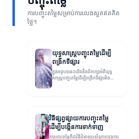
ការបញ្ចុះតម្លៃសម្រាប់ការលេងស្លតឥតគិត
ថ្លៃ។
យុទ្ធសាស្ត្របញ្ចុះតម្លៃដើម្បី
ពង្រីកទីផ្សារ
ក្នុងអត្ថបទនេះយើងនឹងពិភាក្សាអំពីយុទ្ធ
សាស្ត្របញ្ចុះតម្លៃដើម្បីពង្រីកទីផ្សារនិង
ទាក់ទាញអតិថិជនថ្មីៗ។
វិធីផ្សព្វផ្សាយការបញ្ចុះតម្លៃ
ដើម្បីបង្កើនការទាក់ទាញ
ការបញ្ចុះតម្លៃគឺជាវិធីដ៏មានប្រសិទ្ធភាពក្នុងការ