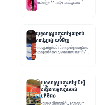
ទាក់ទាញអតិថិជនថ្មី។ ជាមធ្យោបាយ
ផ្សព្វផ្សាយសម្រាប់រដ្ឋបាលទំនិញ និងសេវា
កម្ម។
យុទ្ធសាស្ត្របញ្ចុះតម្លៃសម្រាប់
ការផ្សព្វផ្សាយទំនិញ
ការបញ្ចុះតម្លៃគឺជាវិធីដ៏មានប្រសិទ្ធភាពក្នុងការ
ផ្សព្វផ្សាយទំនិញ។ សូមអានអត្ថបទនេះដើម្បី
ស្វែងយល់ពីយុទ្ធសាស្ត្រដែលអាចជួយពង្រឹង
ការលក់របស់អ្នក។
យុទ្ធសាស្ត្របញ្ចុះតម្លៃដើម្បី
បង្កើនការចូលរួមរបស់
អតិថិជន
អត្ថបទនេះពិភាក្សាអំពីយុទ្ធសាស្ត្របញ្ចុះ