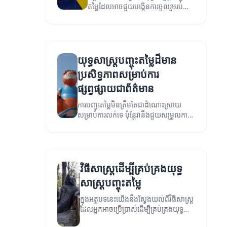
តម្លៃដែលអាចជួយបង្កើនការចូលរួមរបស់
អតិថិជន។
យុទ្ធសាស្ត្របញ្ចុះតម្លៃដ៏មាន
ប្រសិទ្ធភាពសម្រាប់ការ
ផ្សព្វផ្សាយជាព័ត៌មាន
ការបញ្ចុះតម្លៃមិនត្រឹមតែជាដំណោះស្រាយ
សម្រាប់ការលក់ទេ ប៉ុន្តែវានឹងជួយសម្រួលការ
ផ្សព្វផ្សាយ និងការទាក់ទាញអតិថិជនបាន
យ៉ាងមានប្រសិទ្ធភាព។
វិធីសាស្ត្រដើម្បីគ្រប់គ្រងយុទ្ធ
សាស្ត្របញ្ចុះតម្លៃ
ក្នុងអត្ថបទនេះយើងនឹងស្វែងយល់ពីវិធីសាស្ត្រ
ដែលអ្នកអាចប្រើប្រាស់ដើម្បីគ្រប់គ្រងយុទ្ធ
សាស្ត្រ​បញ្ចុះតម្លៃបានយ៉ាងមានប្រសិទ្ធភាព។