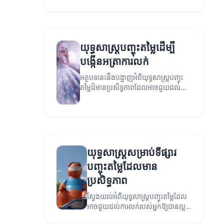
យុទ្ធសាស្ត្របញ្ចុះតម្លៃដើម្បី
បង្កើនអត្រាការលក់
អត្ថបទនេះនឹងបង្ហាញអំពីយុទ្ធសាស្ត្របញ្ចុះ
តម្លៃដ៏មានប្រសិទ្ធភាពដែលអាចជួយដល់
អាជីវកម្មក្នុងការលើកស្ទួចអត្រាការលក់។
យុទ្ធសាស្ត្រសម្រាប់ទីផ្សារ
បញ្ចុះតម្លៃដែលមាន
ប្រសិទ្ធភាព
ស្វែងយល់អំពីយុទ្ធសាស្ត្របញ្ចុះតម្លៃដែល
អាចជួយដល់ការលក់របស់អ្នកឱ្យបានល្អ
ប្រសើរ។